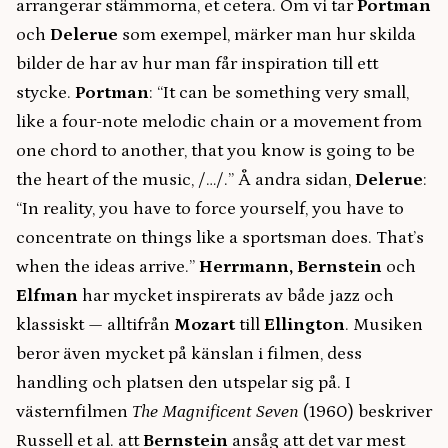
arrangerar stämmorna, et cetera. Om vi tar
Portman
och
Delerue
som exempel, märker man hur skilda
bilder de har av hur man får inspiration till ett
stycke.
Portman
: “It can be something very small,
like a four-note melodic chain or a movement from
one chord to another, that you know is going to be
the heart of the music, /…/.” Å andra sidan,
Delerue
:
“In reality, you have to force yourself, you have to
concentrate on things like a sportsman does. That’s
when the ideas arrive.”
Herrmann, Bernstein
och
Elfman
har mycket inspirerats av både jazz och
klassiskt — alltifrån
Mozart
till
Ellington
. Musiken
beror även mycket på känslan i filmen, dess
handling och platsen den utspelar sig på. I
västernfilmen
The Magnificent Seven
(1960) beskriver
Russell et al. att
Bernstein
ansåg att det var mest