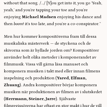
without that song. /…/ [Y]ou get into it, you go ‘Yeah,
yeah,’ and you’re tapping your toe and you’re
enjoying
Michael Madsen
enjoying his dance and
then
boom
! it’s too late, and you’re a co-conspirator.”
Men hur kommer kompositörerna fram till dessa
musikaliska mästerverk — de styckena och de
skivorna som är hyllade jorden om? Kompositörer
använder helt olika metoder i komponerandet av
filmmusik. Vissa vill gärna läsa manuset och
komponera musiken i takt med eller innan filmens
inspelning och produktion (
Yared, Elfman,
Zhuang
). Andra kompositörer börjar komponera
musiken när produktionen av filmen av i slutskedet
(
Herrmann, Steiner, Jarre
). Självaste
filmregissörerna har oftast en stor makt i hur de vill