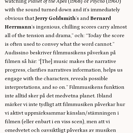
watching
Planet of the Apes
(1968) or
Psycho
(1960)
with the sound turned down and it’s immediately
obvious that
Jerry Goldsmith
’s and
Bernard
Herrmann
’s ingenious, chilling scores carry almost
all of the tension and drama,” och: “Today the score
is often used to convey what the word cannot.”
Audissino beskriver filmmusikens påverkan på
filmen så här: “[The] music makes the narrative
progress, clarifies narratives information, helps us
engage with the characters, reveals possible
interpretations, and so on.” Filmmusikens funktion
inte alltid sker på det medvetna planet. Ibland
märker vi inte tydligt att filmmusiken påverkar hur
vi aktivt uppmärksammar känslan/stämningen i
filmen (eller enbart i en viss scen), men att vi
omedvetet och oavsiktligt påverkas av musiken