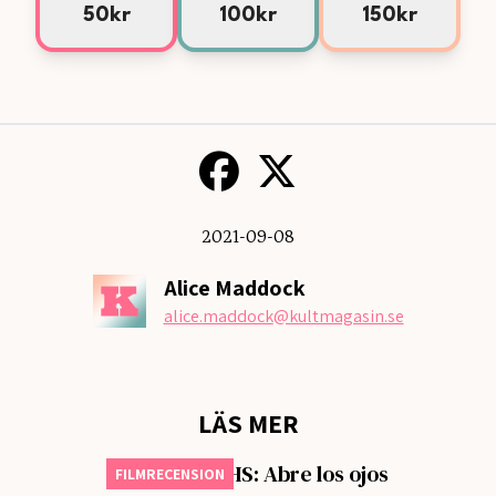
50kr
100kr
150kr
2021-09-08
Alice Maddock
alice.maddock
@kultmagasin.se
LÄS MER
Månadens VHS: Abre los ojos
FILMRECENSION