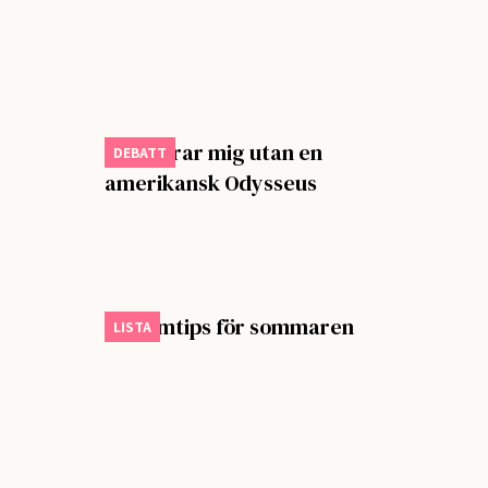
Jag klarar mig utan en
DEBATT
amerikansk Odysseus
Sju filmtips för sommaren
LISTA