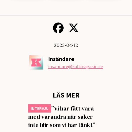
2023-04-12
Insändare
insandare
@kultmagasin.se
LÄS MER
Primula: ”Vi har fått vara
INTERVJU
med varandra när saker
inte blir som vi har tänkt”