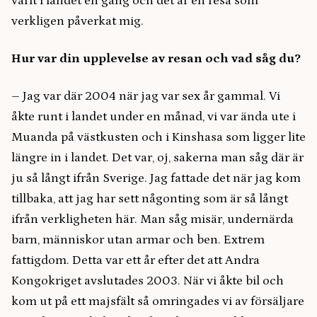
varit i landet en gång och det är en resa som
verkligen påverkat mig.
Hur var din upplevelse av resan och vad såg du?
–
Jag var där 2004 när jag var sex år gammal. Vi
åkte runt i landet under en månad, vi var ända ute i
Muanda på västkusten och i Kinshasa som ligger lite
längre in i landet. Det var, oj, sakerna man såg där är
ju så långt ifrån Sverige. Jag fattade det när jag kom
tillbaka, att jag har sett någonting som är så långt
ifrån verkligheten här. Man såg misär, undernärda
barn, människor utan armar och ben. Extrem
fattigdom. Detta var ett år efter det att Andra
Kongokriget avslutades 2003. När vi åkte bil och
kom ut på ett majsfält så omringades vi av försäljare