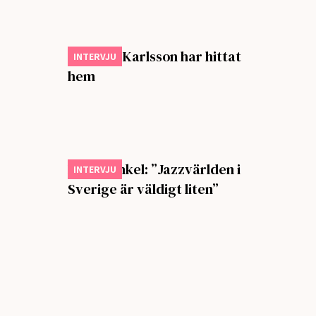
Johan T. Karlsson har hittat
INTERVJU
hem
Ebba Dankel: ”Jazzvärlden i
INTERVJU
Sverige är väldigt liten”