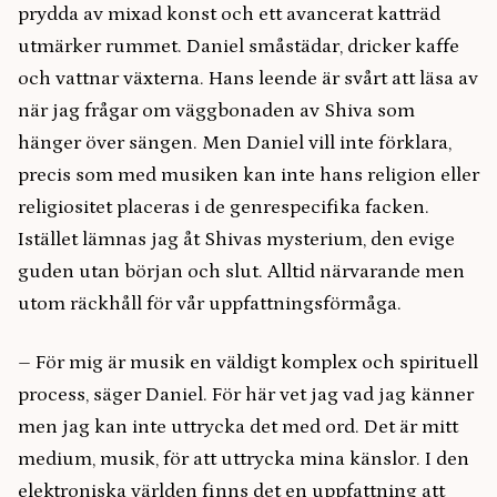
prydda av mixad konst och ett avancerat katträd
utmärker rummet. Daniel småstädar, dricker kaffe
och vattnar växterna. Hans leende är svårt att läsa av
när jag frågar om väggbonaden av Shiva som
hänger över sängen. Men Daniel vill inte förklara,
precis som med musiken kan inte hans religion eller
religiositet placeras i de genrespecifika facken.
Istället lämnas jag åt Shivas mysterium, den evige
guden utan början och slut. Alltid närvarande men
utom räckhåll för vår uppfattningsförmåga.
–
För mig är musik en väldigt komplex och spirituell
process, säger Daniel. För här vet jag vad jag känner
men jag kan inte uttrycka det med ord. Det är mitt
medium, musik, för att uttrycka mina känslor. I den
elektroniska världen finns det en uppfattning att