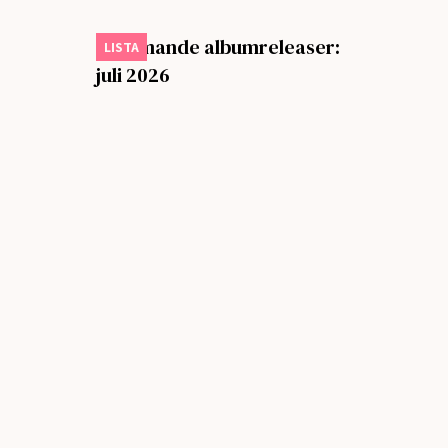
Kommande albumreleaser:
LISTA
juli 2026