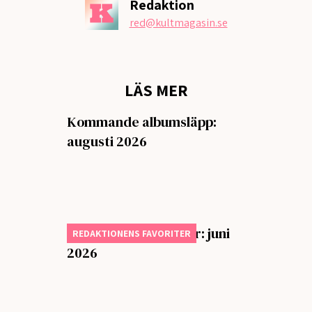
Redaktion
red
@kultmagasin.se
LÄS MER
Kommande albumsläpp:
augusti 2026
Månadens bästa låtar: juni
REDAKTIONENS FAVORITER
2026