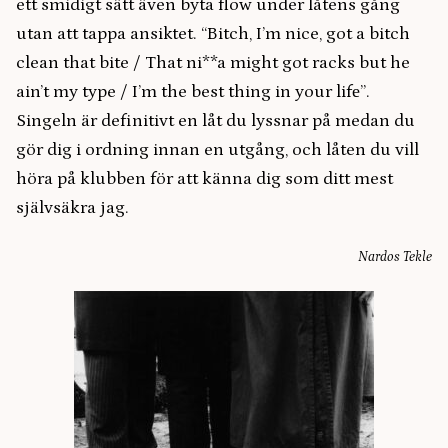
ett smidigt sätt även byta flow under låtens gång
utan att tappa ansiktet. “Bitch, I’m nice, got a bitch
clean that bite / That ni**a might got racks but he
ain’t my type / I’m the best thing in your lifе”.
Singeln är definitivt en låt du lyssnar på medan du
gör dig i ordning innan en utgång, och låten du vill
höra på klubben för att känna dig som ditt mest
självsäkra jag.
Nardos Tekle