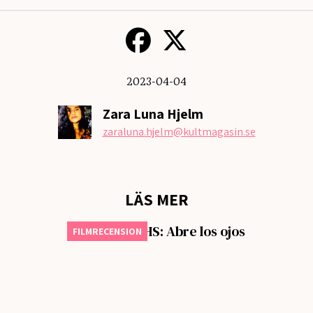
2023-04-04
Zara Luna Hjelm
zaraluna.hjelm
@kultmagasin.se
LÄS MER
Månadens VHS: Abre los ojos
FILMRECENSION