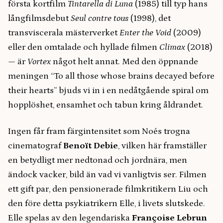
första kortfilm
Tintarella di Luna
(1985) till typ hans
långfilmsdebut
Seul contre tous
(1998), det
transviscerala mästerverket
Enter the Void
(2009)
eller den omtalade och hyllade filmen
Climax
(2018)
— är
Vortex
något helt annat. Med den öppnande
meningen “To all those whose brains decayed before
their hearts” bjuds vi in i en nedåtgående spiral om
hopplöshet, ensamhet och tabun kring åldrandet.
Ingen får fram färgintensitet som Noés trogna
cinematograf
Benoït Debie
, vilken här framställer
en betydligt mer nedtonad och jordnära, men
ändock vacker, bild än vad vi vanligtvis ser. Filmen
ett gift par, den pensionerade filmkritikern Liu och
den före detta psykiatrikern Elle, i livets slutskede.
Elle spelas av den legendariska
Françoise Lebrun