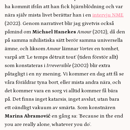
ha kommit ifrån att han fick hjärnblödning och var
nära själv mista livet berättar han i en
intervju NME
(2022). Genom narrativet blir jag givetvis också
påmind om
Michael Hanekes
Amour
(2012)
,
då den
på samma nihilistiska sätt berör samma universella
ämne, och liksom
Amour
lämnar
Vortex
en tomhet,
varpå att ´Le temps détruit tout’ (tiden förstör allt)
som konstateras i
Irreversible
(2002)
blir extra
påtagligt i en ny mening. Vi kommer en dag att få se
våra föräldrar tyna bort, eller mista andra nära, och
det kommer vara en sorg vi alltid kommer få bära
på. Det finns inget katarsis, inget avslut, utan bara
ett oändligt vakuum av smärta. Som konstnären
Marina Abramović
en gång sa: ’Because in the end
you are really alone, whatever you do’.