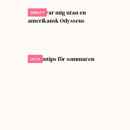
Jag klarar mig utan en
DEBATT
amerikansk Odysseus
Sju filmtips för sommaren
LISTA