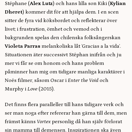
Stéphane (
Alex Lutz
) och hans lilla son Kiki (
Kylian
Dheret
) kommer dit för att hjälpa dem
.
I en scen
sitter de fyra vid köksbordet och reflekterar över
livet; i frustration, ömhet och vemod och i
bakgrunden spelas den chilenska folksångerskan
Violeta Parras
melankoliska låt ’Gracias a la vida’.
Situationen äter successivt Stéphan inifrån och ju
mer vi får se om honom och hans problem
påminner han mig om tidigare manliga karaktärer i
Noés filmer, såsom Oscar i
Enter the Void
och
Murphy i
Love
(2015).
Det finns flera paralleller till hans tidigare verk och
ser man noga efter refererar han gärna till dem, men
främst känns
Vortex
personlig då han själv förlorat
sin mamma till demensen. Inspirationen ska även