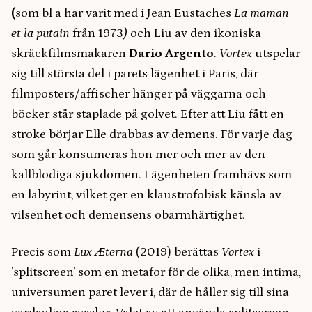
(
som bl a har varit med i Jean Eustaches
La maman
et la putain
från 1973
)
och Liu av den ikoniska
skräckfilmsmakaren
Dario Argento
.
Vortex
utspelar
sig till största del i parets lägenhet i Paris, där
filmposters/affischer hänger på väggarna och
böcker står staplade på golvet. Efter att Liu fått en
stroke börjar Elle drabbas av demens. För varje dag
som går konsumeras hon mer och mer av den
kallblodiga sjukdomen. Lägenheten framhävs som
en labyrint, vilket ger en klaustrofobisk känsla av
vilsenhet och demensens obarmhärtighet.
Precis som
Lux Æterna
(2019) berättas
Vortex
i
’splitscreen’ som en metafor för de olika, men intima,
universumen paret lever i, där de håller sig till sina