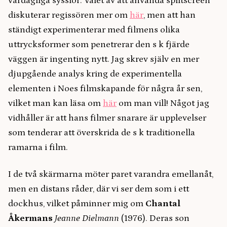
vardagliga sysslor. Valet av att använda splitscreen
diskuterar regissören mer om
här
, men att han
ständigt experimenterar med filmens olika
uttrycksformer som penetrerar den s k fjärde
väggen är ingenting nytt. Jag skrev själv en mer
djupgående analys kring de experimentella
elementen i Noes filmskapande för några år sen,
vilket man kan läsa om
här
om man vill! Något jag
vidhåller är att hans filmer snarare är upplevelser
som tenderar att överskrida de s k traditionella
ramarna i film.
I de två skärmarna möter paret varandra emellanåt,
men en distans råder, där vi ser dem som i ett
dockhus, vilket påminner mig om
Chantal
Åkermans
Jeanne Dielmann
(1976). Deras son