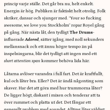
princip varje ställe. Det går bra nu, helt enkelt.
Energin är hög. Publiken är faktiskt helt otrolig. Folk
skriker, dansar och sjunger med. “Your so fucking
awesome, we love you Stockholm” ropar Royel gång
på gång. När nästa låt, den tydligt
The Drums
-
influerade
Adored
, sätter igång, med noll sekunders
mellansnack och ett ännu högre tempo än på
inspelningarna, blir det tydligt att ingen med ett
short attention span
kommer behöva lida här.
Låtarna avlöser varandra i full fart. Det är kraftfullt,
kul och låter bra. Eller? Det är ändå någonting som
skaver. Har det att göra med hur trummorna låter?
De ligger högt, diskant i mixen och tenderar att ta
över rummet och platta ut det. Det fångar ett
generellt problem med soundet. Allting låter väldigt