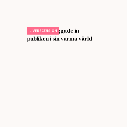
Big Thief vaggade in
LIVERECENSION
publiken i sin varma värld