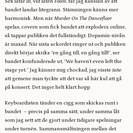
Sex låtar in, vid låten
Foam
, får jag känslan av att
bandet landar litegrann. Stämningen känns mer
harmonisk. Men när
Murder On The Dancefloor
spelas, covern som fick bandet att explodera online,
så tappar publiken det fullständigt. Dopamin-nivån
är maxad. När sista ackordet ringer ut och publiken
direkt börjar skrika “en gång till, en gång till!”, ser
bandet konfunderade ut, “We haven’t even left the
stage yet.” Jag känner mig chockad, jag visste inte
att gemene man tyckte att det var så här kul att gå
på konsert. Det inger helt klart hopp.
Keyboardisten tänder en cigg som skickas runt i
bandet – precis på samma sätt, under samma låt
som jag sett att de gjort under tidigare spelningar
under turnén. Sammansmältningen mellan det