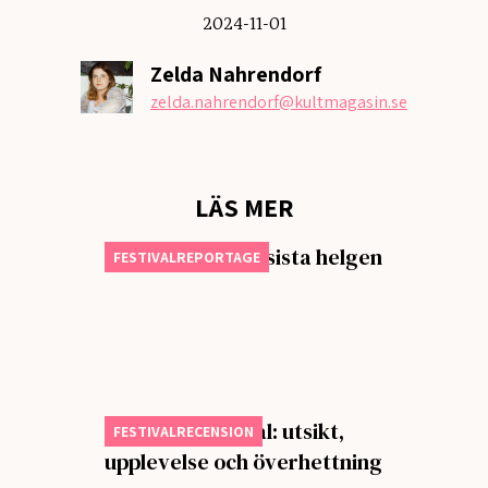
2024-11-01
Zelda Nahrendorf
zelda.nahrendorf
@kultmagasin.se
LÄS MER
Första dagen på sista helgen
FESTIVALREPORTAGE
Butterfly Festival: utsikt,
FESTIVALRECENSION
upplevelse och överhettning