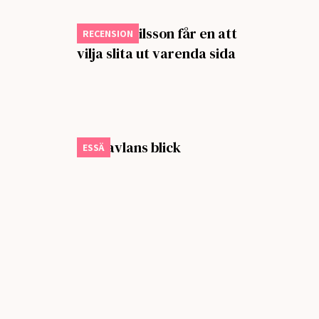
Isabella Nilsson får en att
RECENSION
vilja slita ut varenda sida
Om tavlans blick
ESSÄ