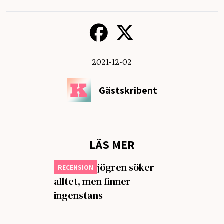
2021-12-02
Gästskribent
LÄS MER
Lennart Sjögren söker
RECENSION
alltet, men finner
ingenstans