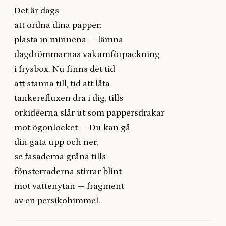
Det är dags
att ordna dina papper:
plasta in minnena — lämna
dagdrömmarnas vakumförpackning
i frysbox. Nu finns det tid
att stanna till, tid att låta
tankerefluxen dra i dig, tills
orkidéerna slår ut som pappersdrakar
mot ögonlocket — Du kan gå
din gata upp och ner,
se fasaderna gråna tills
fönsterraderna stirrar blint
mot vattenytan — fragment
av en persikohimmel.