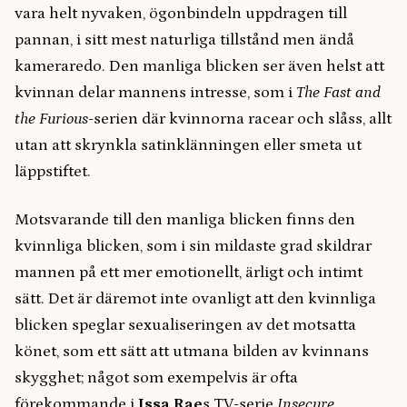
vara helt nyvaken, ögonbindeln uppdragen till
pannan, i sitt mest naturliga tillstånd men ändå
kameraredo. Den manliga blicken ser även helst att
kvinnan delar mannens intresse, som i
The Fast and
the Furious
-serien där kvinnorna racear och slåss, allt
utan att skrynkla satinklänningen eller smeta ut
läppstiftet.
Motsvarande till den manliga blicken finns den
kvinnliga blicken, som i sin mildaste grad skildrar
mannen på ett mer emotionellt, ärligt och intimt
sätt. Det är däremot inte ovanligt att den kvinnliga
blicken speglar sexualiseringen av det motsatta
könet, som ett sätt att utmana bilden av kvinnans
skygghet; något som exempelvis är ofta
förekommande i
Issa Rae
s TV-serie
Insecure
.