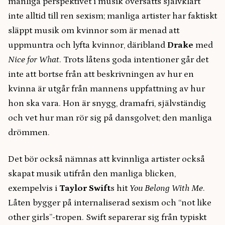
manliga perspektivet i musik översätts självklart
inte alltid till ren sexism; manliga artister har faktiskt
släppt musik om kvinnor som är menad att
uppmuntra och lyfta kvinnor, däribland
Drake
med
Nice for What
. Trots låtens goda intentioner går det
inte att bortse från att beskrivningen av hur en
kvinna är utgår från mannens uppfattning av hur
hon ska vara. Hon är snygg, dramafri, självständig
och vet hur man rör sig på dansgolvet; den manliga
drömmen.
Det bör också nämnas att kvinnliga artister också
skapat musik utifrån den manliga blicken,
exempelvis i
Taylor Swift
s hit
You Belong With Me
.
Låten bygger på internaliserad sexism och “not like
other girls”-tropen. Swift separerar sig från typiskt