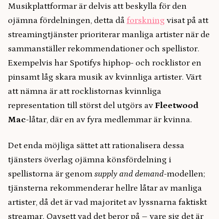
Musikplattformar är delvis att beskylla för den
ojämna fördelningen, detta då
forskning
visat på att
streamingtjänster prioriterar manliga artister när de
sammanställer rekommendationer och spellistor.
Exempelvis har Spotifys hiphop- och rocklistor en
pinsamt låg skara musik av kvinnliga artister. Värt
att nämna är att rocklistornas kvinnliga
representation till störst del utgörs av
Fleetwood
Mac
-låtar, där en av fyra medlemmar är kvinna.
Det enda möjliga sättet att rationalisera dessa
tjänsters överlag ojämna könsfördelning i
spellistorna är genom
supply and demand
-modellen;
tjänsterna rekommenderar hellre låtar av manliga
artister, då det är vad majoritet av lyssnarna faktiskt
streamar. Oavsett vad det beror på – vare sig det är