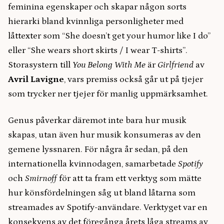
feminina egenskaper och skapar någon sorts
hierarki bland kvinnliga personligheter med
låttexter som “She doesn’t get your humor like I do”
eller “She wears short skirts / I wear T-shirts”.
Storasystern till
You Belong With Me
är
Girlfriend
av
Avril Lavigne
, vars premiss också går ut på tjejer
som trycker ner tjejer för manlig uppmärksamhet.
Genus påverkar däremot inte bara hur musik
skapas, utan även hur musik konsumeras av den
gemene lyssnaren. För några år sedan, på den
internationella kvinnodagen, samarbetade
Spotify
och
Smirnoff
för att ta fram ett verktyg som mätte
hur könsfördelningen såg ut bland låtarna som
streamades av Spotify-användare. Verktyget var en
konsekvens av det föregånga årets låga streams av