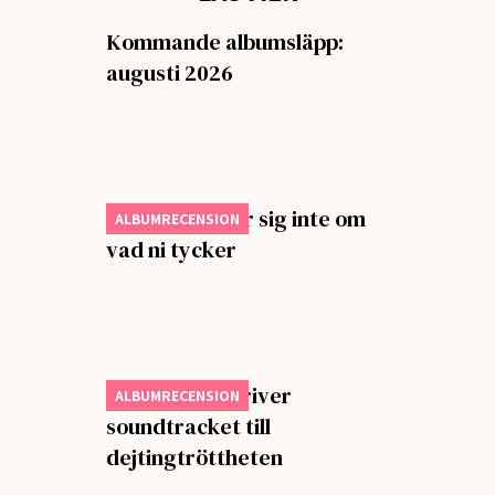
Kommande albumsläpp:
augusti 2026
Charli xcx bryr sig inte om
ALBUMRECENSION
vad ni tycker
Steve Lacy skriver
ALBUMRECENSION
soundtracket till
dejtingtröttheten