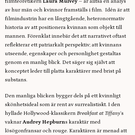
filmteoretikern
Laura Mulvey
– är alltså en analys
av hur män och kvinnor framställs i film. Idén är att
filmindustrin har en långtgående, heteronormativ
historia av att positionera kvinnan som objekt till
mannen. Förenklat innebär det att narrativet oftast
reflekterar ett patriarkalt perspektiv; att kvinnans
utseende, egenskaper och personlighet gestaltas
genom en manlig blick. Det säger sig självt att
konceptet leder till platta karaktärer med brist på
substans.
Den manliga blicken bygger dels på ett kvinnligt
skönhetsideal som är rent av surrealistiskt. I den
hyllade Hollywood-klassikern
Breakfast at Tiffany
’s
vaknar
Audrey Hepburn
s karaktär med
lösögonfransar och rouge. Karaktären är menad att