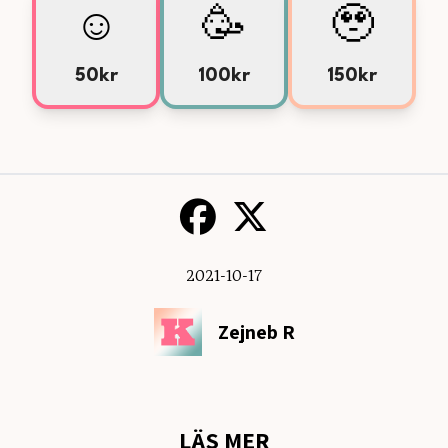
☺️
🥳
🥹
50kr
100kr
150kr
2021-10-17
Zejneb R
LÄS MER