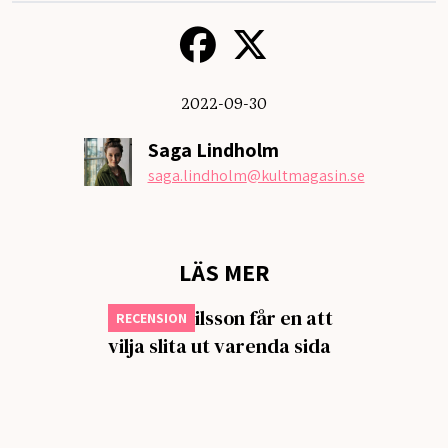
2022-09-30
Saga Lindholm
saga.lindholm
@kultmagasin.se
LÄS MER
Isabella Nilsson får en att
RECENSION
vilja slita ut varenda sida