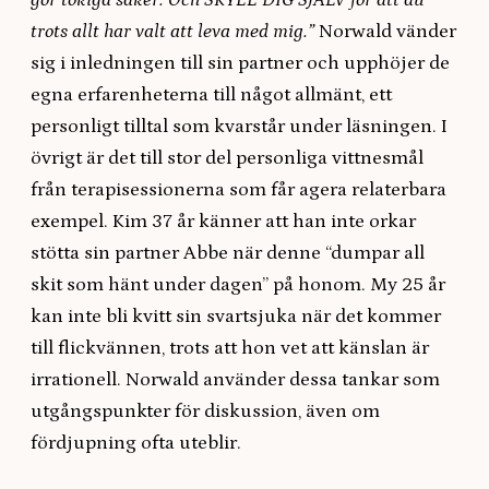
gör tokiga saker. Och SKYLL DIG SJÄLV för att du
trots allt har valt att leva med mig.”
Norwald vänder
sig i inledningen till sin partner och upphöjer de
egna erfarenheterna till något allmänt, ett
personligt tilltal som kvarstår under läsningen. I
övrigt är det till stor del personliga vittnesmål
från terapisessionerna som får agera relaterbara
exempel. Kim 37 år känner att han inte orkar
stötta sin partner Abbe när denne “dumpar all
skit som hänt under dagen” på honom. My 25 år
kan inte bli kvitt sin svartsjuka när det kommer
till flickvännen, trots att hon vet att känslan är
irrationell. Norwald använder dessa tankar som
utgångspunkter för diskussion, även om
fördjupning ofta uteblir.