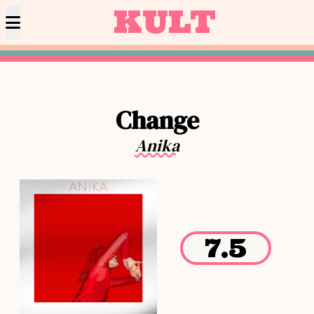
KULT
Change
Anika
7.5