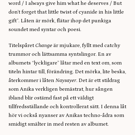
word / I always give him what he deserves / But
don’t forget that little twist of cyanide in his little
gift”. Låten är mörk, flätar ihop det punkiga
soundet med syntar och poesi.
Titelspåret
Change
är mjukare, fyllt med catchy
trummor och lättsamma syntslingor. En av
albumets “lyckligare” låtar med en text om, som
titeln hintar till, förändring. Det mörka, lite beska,
återkommer i låten
Naysayer
. Det är ett stildrag
som Anika verkligen bemästrat, hur sången
ibland blir ostämd fast på ett väldigt
tillfredsställande och kontrollerat sätt. I denna låt
hör vi också nyanser av Anikas techno-ådra som
smidigt smälter in med resten av albumet.