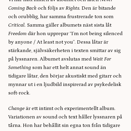
Coming Back
och följs av
Rights.
Den är bitande
och orubblig, har samma frustrerade ton som
Critical.
Samma gäller albumets näst sista låt
Freedom
där hon upprepar “I’m not being silenced
by anyone / At least not you”. Dessa låtar är
stärkande, självsäkerheten i texten smittar av sig
på lyssnaren. Albumet avslutas med
Wait For
Something
som har ett helt annat sound än
tidigare låtar, den börjar akustiskt med gitarr och
mynnar ut i en ljudbild inspirerad av psykedelisk
soft-rock.
Change
är ett intimt och experimentellt album.
Variationen av sound och text håller lyssnaren på
tårna. Hon har behållit sin egna ton från tidigare