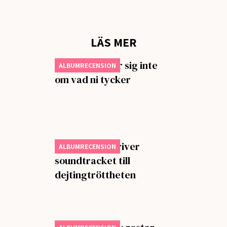
LÄS MER
Charli xcx bryr sig inte
ALBUMRECENSION
om vad ni tycker
Steve Lacy skriver
ALBUMRECENSION
soundtracket till
dejtingtröttheten