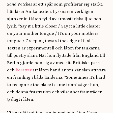
Sand Witches
är ett spår som profilerar sig starkt,
här läser Anika texten. Lyssnaren verkligen
sjunker in i låten fylld av atmosfäriska ljud och
lyrik. “Say it a little closer / Say it a little clearer
on your mother tongue / It’s on your mothers
tongue / Creeping toward the edge of it all”.
Texten är experimentell och låten för tankarna
till poetry slam. När hon flyttade från England till
Berlin gjorde hon sig av med sitt Brittiska pass
och
berättar
att låten handlar om känslan att vara
en främling i båda länderna. “Sometimes it’s hard
to recognize the place i came from” säger hon,
och denna frustration och vilsenhet framträder
tydligt i låten.
Vi har nått mitten av albumet och låten
Never