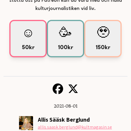
stötta oss på Patreon kan du vara med och hålla
kulturjournalistiken vid liv.
☺️
🥳
🥹
50kr
100kr
150kr
2021-08-01
Allis Sääsk Berglund
allis.saask.berglund
@kultmagasin.se