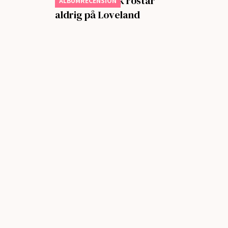
Gammal kärlek rostar
ALBUMRECENSION
aldrig på Loveland