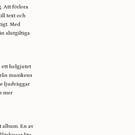
. Att förlora
ill text och
tigt. Med
n slutgiltiga
 ett helgjutet
 från musikens
de ljudväggar
an mer
tt album. En av