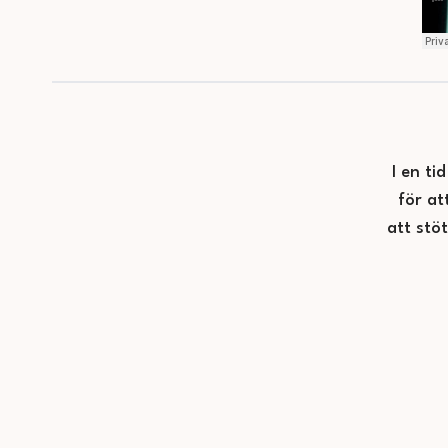
I en ti
för at
att stö