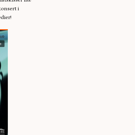
låtskisser lite
konsert i
edier!