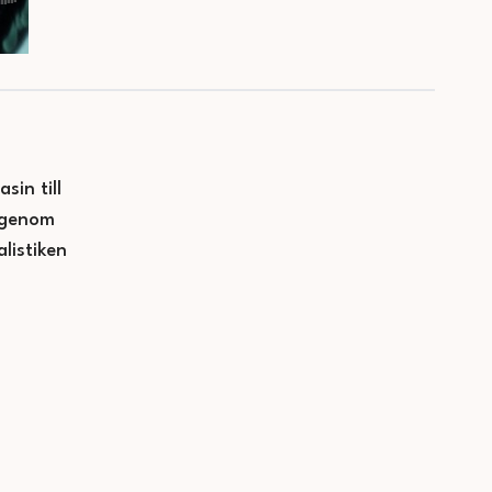
sin till
— genom
listiken