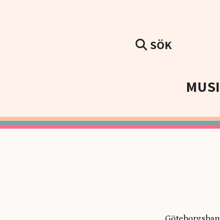
SÖK
MUS
Göteborgsba