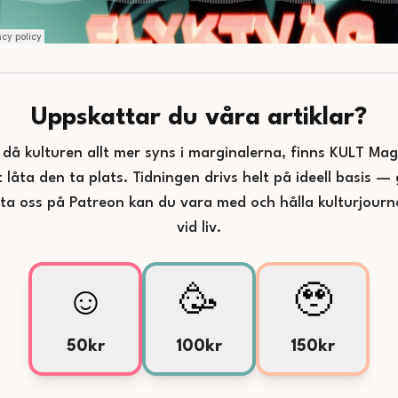
Uppskattar du våra artiklar?
d då kulturen allt mer syns i marginalerna, finns KULT Maga
t låta den ta plats. Tidningen drivs helt på ideell basis 
tta oss på Patreon kan du vara med och hålla kulturjourna
vid liv.
☺️
🥳
🥹
50kr
100kr
150kr