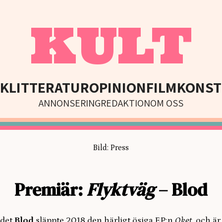
KULT
IK
LITTERATUR
OPINION
FILM
KONST
ANNONSERING
REDAKTION
OM OSS
Bild: Press
Premiär:
Flyktväg
– Blod
ndet
Blod
släppte 2018 den härligt ösiga EP:n
Oket
, och är