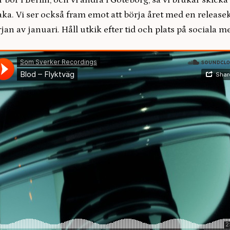
r bor i Berlin, och vi andra i Göteborg, så vi brukar skicka 
aka. Vi ser också fram emot att börja året med en release
jan av januari. Håll utkik efter tid och plats på sociala m