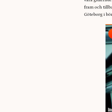
våra gitarriste
fram och tillb
Göteborg i bör