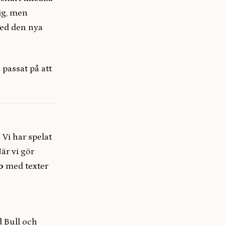
ig, men
med den nya
 passat på att
Vi har spelat
är vi gör
o
med texter
d Bull och