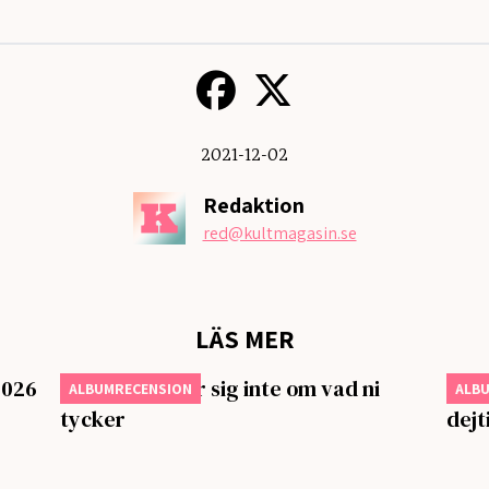
2021-12-02
Redaktion
red
@kultmagasin.se
LÄS MER
2026
Charli xcx bryr sig inte om vad ni
Stev
ALBUMRECENSION
ALB
tycker
dejt