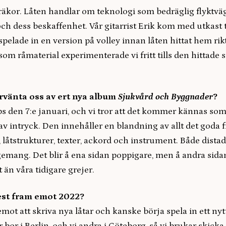
 räkor. Låten handlar om teknologi som bedräglig flyktväg
 och dess beskaffenhet. Vår gitarrist Erik kom med utkast t
spelade in en version på volley innan låten hittat hem rik
om råmaterial experimenterade vi fritt tills den hittade si
örvänta oss av ert nya album
Sjukvård och Byggnader
?
s den 7:e januari, och vi tror att det kommer kännas som
v intryck. Den innehåller en blandning av allt det goda
 låtstrukturer, texter, ackord och instrument. Både dista
emang. Det blir å ena sidan poppigare, men å andra sid
 än våra tidigare grejer.
est fram emot 2022?
emot att skriva nya låtar och kanske börja spela in ett ny