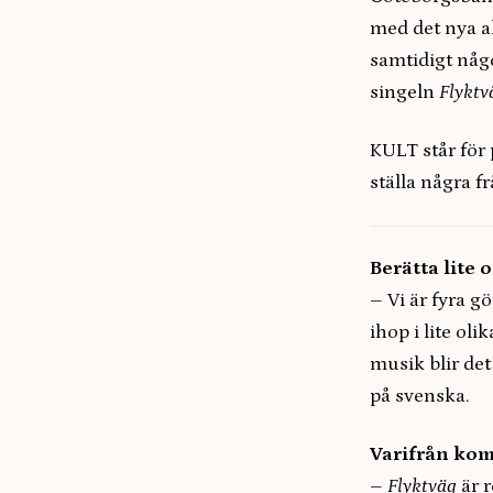
med det nya 
samtidigt någ
singeln
Flyktv
KULT står för 
ställa några fr
Berätta lite 
– Vi är fyra 
ihop i lite o
musik blir de
på svenska.
Varifrån kom
–
Flyktväg
är r