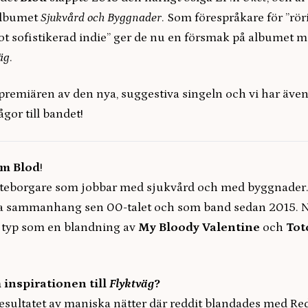
albumet
Sjukvård och Byggnader
. Som förespråkare för ”rör
ot sofistikerad indie” ger de nu en försmak på albumet 
äg
.
premiären av den nya, suggestiva singeln och vi har även
ågor till bandet!
om Blod
!
göteborgare som jobbar med sjukvård och med byggnader. 
lika sammanhang sen 00-talet och som band sedan 2015. N
t typ som en blandning av
My Bloody Valentine
och
Tot
 inspirationen till
Flyktväg
?
esultatet av maniska nätter där reddit blandades med Re