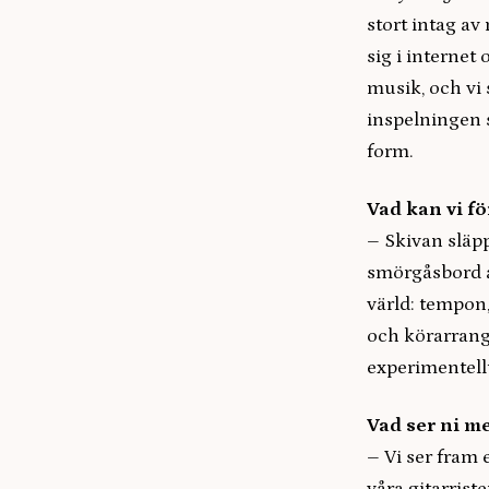
stort intag av
sig i internet
musik, och vi 
inspelningen s
form.
Vad kan vi f
– Skivan släpp
smörgåsbord a
värld: tempon,
och körarrang
experimentellt
Vad ser ni m
– Vi ser fram 