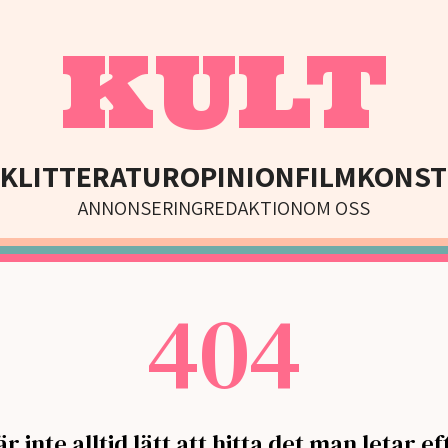
KULT
IK
LITTERATUR
OPINION
FILM
KONST
ANNONSERING
REDAKTION
OM OSS
404
är inte alltid lätt att hitta det man letar eft