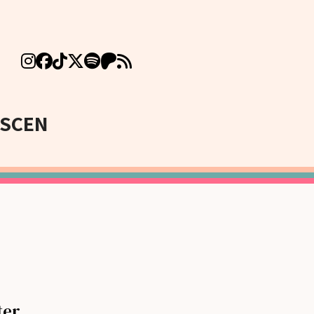
SCEN
er...