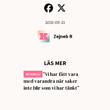
2021-05-21
Zejneb R
LÄS MER
Primula: ”Vi har fått vara
INTERVJU
med varandra när saker
inte blir som vi har tänkt”