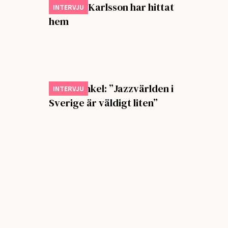
Johan T. Karlsson har hittat
INTERVJU
hem
Ebba Dankel: ”Jazzvärlden i
INTERVJU
Sverige är väldigt liten”