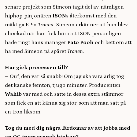
senare projekt som Simeon tagit del av, nämligen
hiphop-pinjonären
ISON
s återkomst med den
mäktiga EP:n
Tronen
. Simeon erkänner att han blev
chockad när han fick höra att ISON personligen
hade ringt hans manager
Pato Pooh
och bett om att
ha med Simeon på spåret
Tronen
.
Hur gick processen till?
– Ouf, den var så snabb! Om jag ska vara ärlig tog
det kanske femton, tjugo minuter. Producenten
Wahib
var med och satte in dessa extra stämmor
som fick en att känna sig stor, som att man satt på
en tron liksom.
Tog du med dig några lärdomar av att jobba med
en OG inom svensk hiphop?