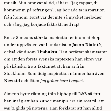
musik. Min bror var alltid, såhära, “jag rappar, du
kommer in på refrängen”. Jag började ta inspiration
från honom. Först var det inte så mycket melodier
och sång, jag började faktiskt med rap!
En av Simeons största inspirationer inom hiphop
under uppväxten var Lundartisten
Jason Diakité
,
också känd som
Timbuktu
. Han berättar skämtsamt
om att den första svenska raptexten han skrev var
på skånska, trots faktumet att han är från
Stockholm. Som tidig inspiration nämner han även
Newkid
och låten
Jag gråter bara i regnet
.
Simeon bytte riktning från hiphop till R&B så fort
han insåg att han kunde manipulera sin röst till att
waila
, glida på noterna. Han förklarar att han alltid