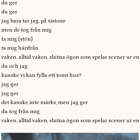
er
er
tar jag, på sistone
tog från mig
 (stön)
härifrån
id vaken, slutna ögon som spelar scener ur en 
h jag
 kan fylla ett tomt hus?
ger
ger
e inte märks, men jag ger
från mig
id vaken, slutna ögon som spelar scener ur en 