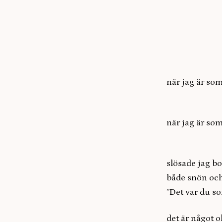
när jag är som
(kons
när jag är so
(oföru
slösade jag bo
både snön oc
”Det var du s
det är något o