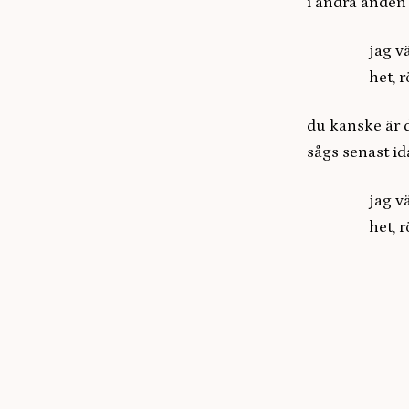
i andra änden 
jag väntar 
het, röd
du kanske är 
sågs senast id
jag väntar 
het, röd