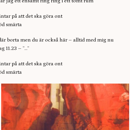
är jag ett ensamt ring ring i ett tomt rum
på att det ska göra ont
 smärta
där borta men du är också här – alltid med mig nu
ag 11.23 – ”…”
på att det ska göra ont
 smärta