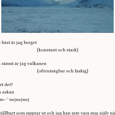
 bäst är jag berget
tant och stark)
m sämst är jag vulkanen
tsägbar och läskig)
rt det?
h askan
om–” nejnejnej
hållbart som sipprar ut och jag kan inte vara mig själv nä