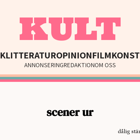
KULT
IK
LITTERATUR
OPINION
FILM
KONST
ANNONSERING
REDAKTION
OM OSS
scener ur
dålig