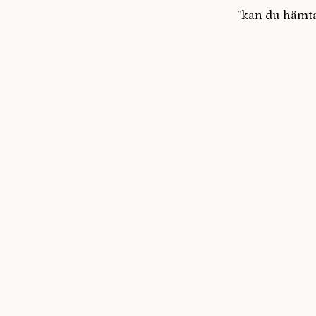
”kan du hämt
aldrig mer