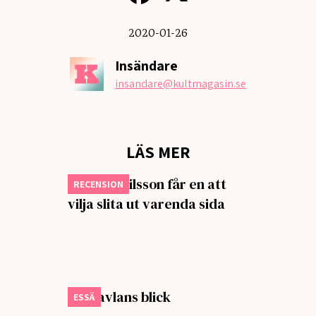
2020-01-26
Insändare
insandare
@kultmagasin.se
LÄS MER
Isabella Nilsson får en att
RECENSION
vilja slita ut varenda sida
Om tavlans blick
ESSÄ