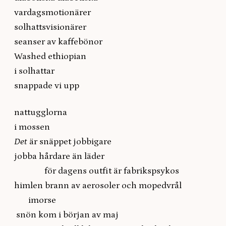
vardagsmotionärer
solhattsvisionärer
seanser av kaffebönor
Washed ethiopian
i solhattar
snappade vi upp
nattugglorna
i mossen
Det
är snäppet jobbigare
jobba hårdare än läder
för dagens outfit är fabrikspsykos
himlen brann av aerosoler och mopedvrål
imorse
snön kom i början av maj