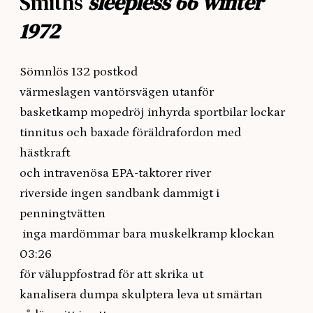
Smiths
sleepless 66 winter
1972
Sömnlös 132 postkod
värmeslagen vantörsvägen utanför
basketkamp mopedröj inhyrda sportbilar lockar
tinnitus och baxade föräldrafordon med
hästkraft
och intravenösa EPA-taktorer river
riverside ingen sandbank dammigt i
penningtvätten
inga mardömmar bara muskelkramp klockan
03:26
för väluppfostrad för att skrika ut
kanalisera dumpa skulptera leva ut smärtan