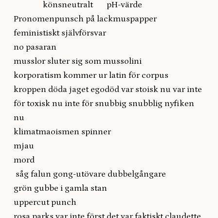
könsneutralt pH-värde
Pronomenpunsch på lackmuspapper
feministiskt självförsvar
no pasaran
musslor sluter sig som mussolini
korporatism kommer ur latin för corpus
kroppen döda jaget egodöd var stoisk nu var inte
för toxisk nu inte för snubbig snubblig nyfiken
nu
klimatmaoismen spinner
mjau
mord
såg falun gong-utövare dubbelgångare
grön gubbe i gamla stan
uppercut punch
rosa parks var inte först det var faktiskt claudette