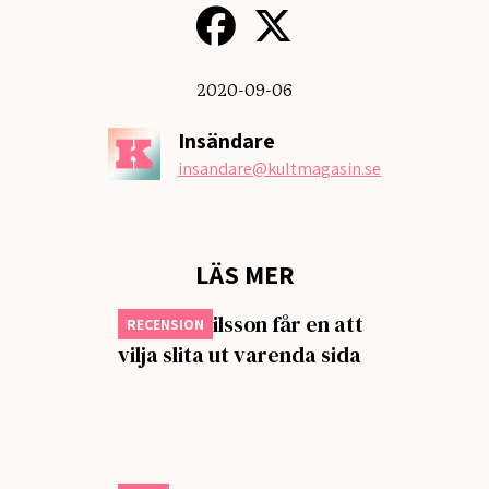
2020-09-06
Insändare
insandare
@kultmagasin.se
LÄS MER
Isabella Nilsson får en att
RECENSION
vilja slita ut varenda sida