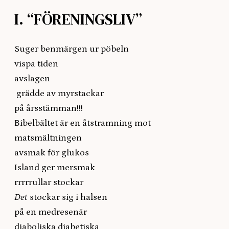
I. “FÖRENINGSLIV”
Suger benmärgen ur pöbeln
vispa tiden
avslagen
grädde av myrstackar
på årsstämman!!!
Bibelbältet är en åtstramning mot
matsmältningen
avsmak för glukos
Island ger mersmak
rrrrrullar stockar
Det
stockar sig i halsen
på en medresenär
diaboliska diabetiska