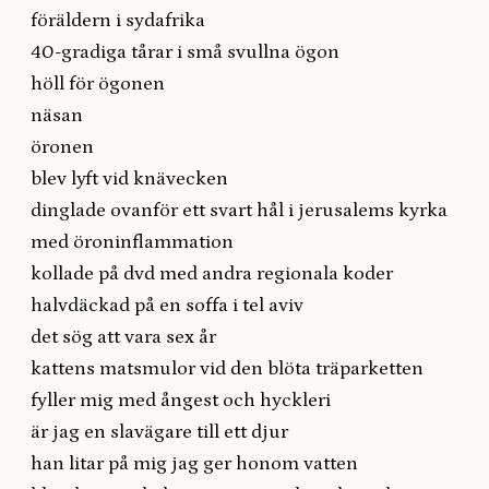
föräldern i sydafrika
40-gradiga tårar i små svullna ögon
höll för ögonen
näsan
öronen
blev lyft vid knävecken
dinglade ovanför ett svart hål i jerusalems kyrka
med öroninflammation
kollade på dvd med andra regionala koder
halvdäckad på en soffa i tel aviv
det sög att vara sex år
kattens matsmulor vid den blöta träparketten
fyller mig med ångest och hyckleri
är jag en slavägare till ett djur
han litar på mig jag ger honom vatten