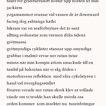
faller för granbarrsdoft hostar upp hösten ur min
jackärm
yogamammor svassar vid vassen de är downward
facing dog ashtanga hathi
bikram var en sexförbrytare det är sant
allting avdunstar som värmen ifrån tidens
grötmassa
grötmyndiga cyklister stannar upp omyndiga
grabbar i malmö vevar ner rutan tutar
minns när min kompis artom smackade till en
taxibil på bakrutan när vi såg döden i
motorhuvens reflektion med våra cykelstyren i
hand vid övergångsstället
föraren vevade ner rutan skrek klev ut vrålade
vände om vi trodde han skulle mörda oss
orden kommer som insekter nu tusenfotingar