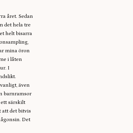
rra året. Sedan
m det hela tre
et helt bisarra
ofonsampling,
ar mina öron
me i låten
ur. I
dslikt.
 vanligt, även
rån barnramsor
ett särskilt
att det bitvis
 någonsin. Det