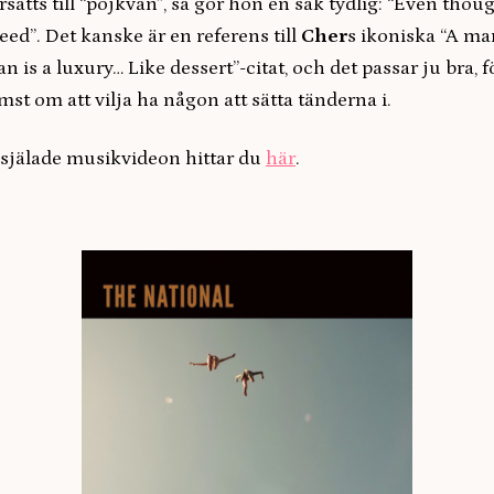
sätts till “pojkvän”, så gör hon en sak tydlig: “Even thou
ed”. Det kanske är en referens till
Cher
s ikoniska “A man
an is a luxury… Like dessert”-citat, och det passar ju bra, 
mst om att vilja ha någon att sätta tänderna i.
själade musikvideon hittar du
här
.