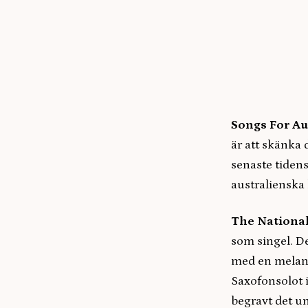
Songs For Au
är att skänka
senaste tidens
australienska 
The Nationa
som singel. De
med en melank
Saxofonsolot i 
begravt det u