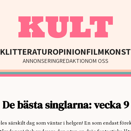
KULT
IK
LITTERATUR
OPINION
FILM
KONST
ANNONSERING
REDAKTION
OM OSS
De bästa singlarna: vecka 9
eles särskilt dag som väntar i helgen! En som endast för