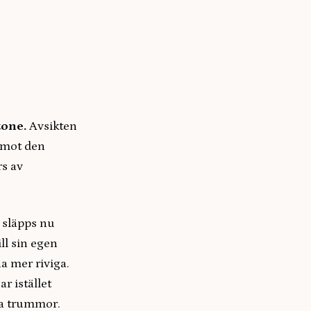
tone.
Avsikten
r mot den
rs av
släpps nu
ll sin egen
a mer riviga.
r istället
ka trummor.