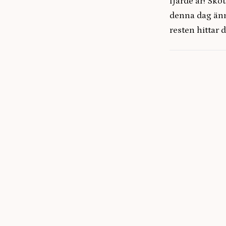
fjärde år! Sko
denna dag änn
resten hittar d