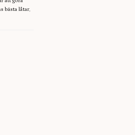
r att göra
 bästa låtar,