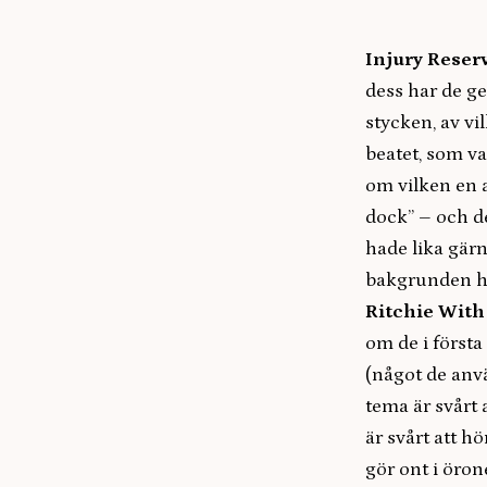
Injury Reser
dess har de ge
stycken, av vi
beatet, som v
om vilken en 
dock” – och d
hade lika gärn
bakgrunden hö
Ritchie With
om de i först
(något de anvä
tema är svårt 
är svårt att h
gör ont i öron