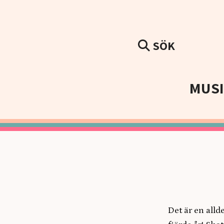
SÖK
MUS
Det är en alld