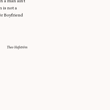
gh a man ain’t
 is not a
för Boyfriend
Theo Hafström