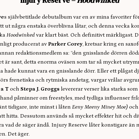
Injury Reserve –
Hoodwinked
ve
s självbetitlade debutalbum var en av mina favoriter fö
tt ut några enstaka överblivna låtar, och denna vecka ko
lka
Hoodwinked
var klart bäst. Och definitivt märkligast. D
anligt producerat av
Parker Corey
, kretsar kring en sax
annan redaktionsmedlem sa: “den gnisslande dörren död
et är sant, detta enorma oväsen som tar så mycket utrym
a hade kunnat vara en gnisslande dörr. Eller ett plågat dj
rs frenetiska och rytmiska andetag, vargar vrålar avgrun
 a T
och
Stepa J. Groggs
levererar verser lika starka som
a hand påminner om freestyles, med tydliga influenser f
nt tidigare, inte minst i låten
Eeny Meeny Miney Moe)
och 
att hitta. Dessutom används så mycket effekter hit och dit 
öra vad de säger ändå. Injury Reserve låter konstigare än
en. Det äger.