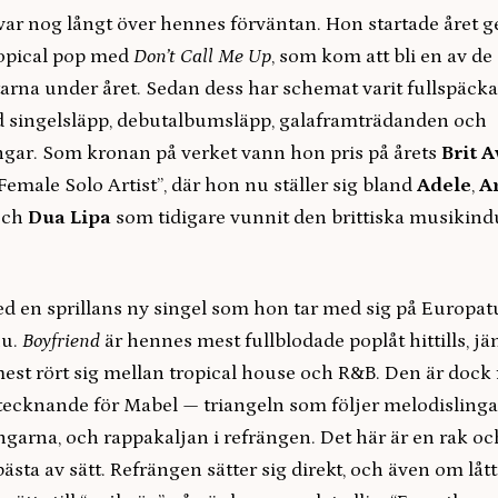
var nog långt över hennes förväntan. Hon startade året 
ropical pop med
Don’t Call Me Up
, som kom att bli en av de
arna under året. Sedan dess har schemat varit fullspäcka
d singelsläpp, debutalbumsläpp, galaframträdanden och
ingar. Som kronan på verket vann hon pris på årets
Brit 
 Female Solo Artist”, där hon nu ställer sig bland
Adele
,
A
ch
Dua Lipa
som tidigare vunnit den brittiska musikindu
ed en sprillans ny singel som hon tar med sig på Europa
nu.
Boyfriend
är hennes mest fullblodade poplåt hittills, j
est rört sig mellan tropical house och R&B. Den är dock 
tecknande för Mabel — triangeln som följer melodislinga
arna, och rappakaljan i refrängen. Det här är en rak oc
bästa av sätt. Refrängen sätter sig direkt, och även om lått