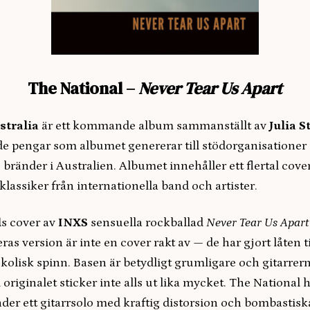
The National –
Never Tear Us Apart
stralia
är ett kommande album sammanställt av
Julia S
 de pengar som albumet genererar till stödorganisatione
 bränder i Australien. Albumet innehåller ett flertal cove
klassiker från internationella band och artister.
l
s cover av
INXS
sensuella rockballad
Never Tear Us Apart
ras version är inte en cover rakt av — de har gjort låten ti
olisk spinn. Basen är betydligt grumligare och gitarrern
originalet sticker inte alls ut lika mycket. The National ha
nder ett gitarrsolo med kraftig distorsion och bombastis