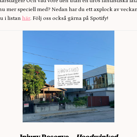
ttårsdagen! Och vad vore den utan en drös fantastiska låta
u mer speciell med? Nedan har du ett axplock av veckans
u i listan
här
. Följ oss också gärna på Spotify!