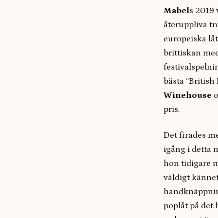
Mabel
s 2019 
återuppliva t
europeiska låt
brittiskan me
festivalspeln
bästa “British
Winehouse
o
pris.
Det firades m
igång i detta 
hon tidigare m
väldigt känne
handknäppning
poplåt på det 