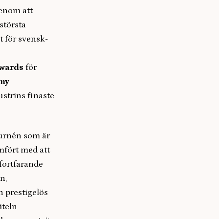
genom att
 största
t för svensk-
Awards
för
my
strins finaste
turnén som är
ämfört med att
fortfarande
n,
h prestigelös
iteln