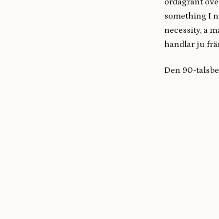
ordagrant över
something I ne
necessity, a m
handlar ju frä
Den 90-talsbe