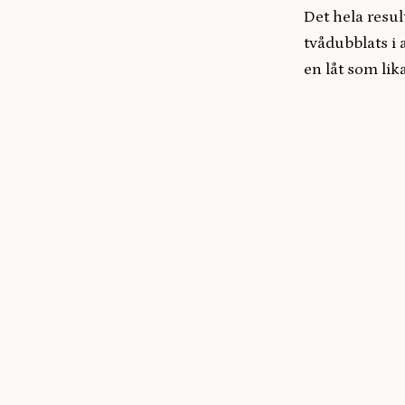
Det hela resu
tvådubblats i 
en låt som li