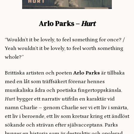
Arlo Parks –
Hurt
“Wouldn’t it be lovely, to feel something for once? /
Yeah wouldn’t it be lovely, to feel worth something
wholе?”
Brittiska artisten och poeten
Arlo Parks
är tillbaka
med en låt som träffsäkert förenar hennes
musikaliska ådra och poetiska fingertoppskänsla.
Hurt
bygger ett narrativ utifrån en karaktär vid
namn Charlie – genom Charlie ser vi ett liv i smärta,
ett liv i beroende, ett liv som kretsar kring ett ändlöst
sökande och strävan efter självacceptans. Parks
bygger en historia som är destruktiv och opolerad