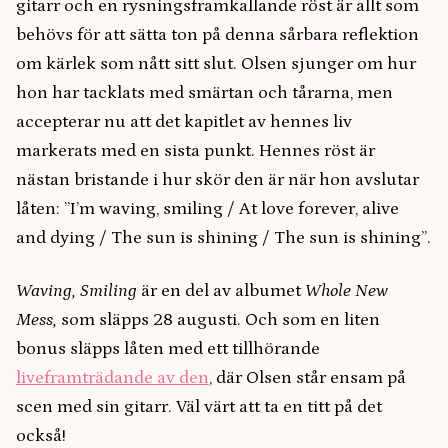
gitarr och en rysningsframkallande röst är allt som
behövs för att sätta ton på denna sårbara reflektion
om kärlek som nått sitt slut. Olsen sjunger om hur
hon har tacklats med smärtan och tårarna, men
accepterar nu att det kapitlet av hennes liv
markerats med en sista punkt. Hennes röst är
nästan bristande i hur skör den är när hon avslutar
låten: ”I’m waving, smiling / At love forever, alive
and dying / The sun is shining / The sun is shining”.
Waving, Smiling
är en del av albumet
Whole New
Mess,
som släpps 28 augusti. Och som en liten
bonus släpps låten med ett tillhörande
liveframträdande av den
, där Olsen står ensam på
scen med sin gitarr. Väl värt att ta en titt på det
också!