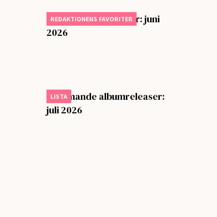
Månadens bästa låtar: juni
REDAKTIONENS FAVORITER
2026
Kommande albumreleaser:
LISTA
juli 2026