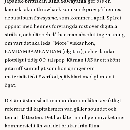
Japansk-brittiskan
Rina Sawayama
ger oss en
kaotiskt skön throwback som smakprov på hennes
debutalbum
Sawayama,
som kommer i april. Spåret
öppnar med hennes förvrängda röst över digitala
stråkar, och där och då har man absolut ingen aning
om vart det ska leda. “More” viskar hon,
BAMBAMBAMBAMBAM (elgitarr), och vi landar
plötsligt i tidig 00-talspop. Kärnan i
XS
är ett skönt
gitarriff samtidigt som hon sjunger om
materialistiskt överflöd, självklart med glimten i
ögat.
Det är nästan så att man undrar om låten avsiktligt
refererar till kapitalismen vad gäller soundet och
temat i låttexten. Det här låter nämligen mycket mer
kommersiellt än vad det brukar från Rina