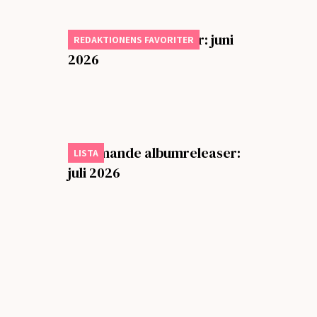
Månadens bästa låtar: juni
REDAKTIONENS FAVORITER
2026
Kommande albumreleaser:
LISTA
juli 2026