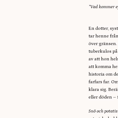
”Vad kommer ef
En dotter, sy
tar henne från
över gränsen. 
tuberkulos på 
av att hon he
att komma hem 
historia om d
farfars far. O
klara sig. Berä
eller döden –
Snö och potati