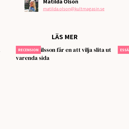
Matilda Olson
matilda.olson
@kultmagasin.se
LÄS MER
n
Isabella Nilsson får en att vilja slita ut
Om t
RECENSION
ESS
varenda sida