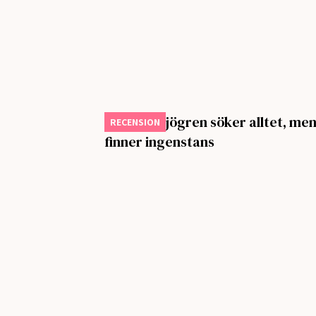
Lennart Sjögren söker alltet, me
RECENSION
finner ingenstans