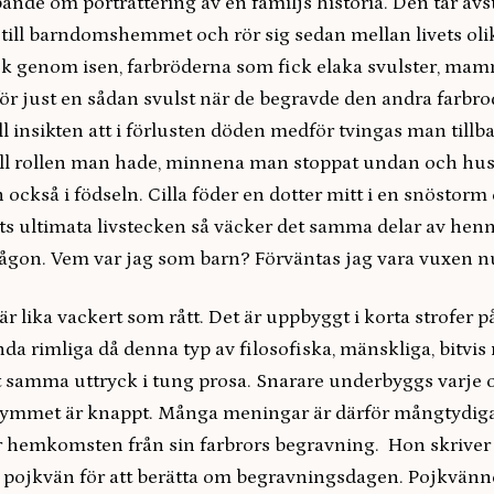
ande öm porträttering av en familjs historia. Den tar avs
till barndomshemmet och rör sig sedan mellan livets ol
ck genom isen, farbröderna som fick elaka svulster, m
ör just en sådan svulst när de begravde den andra farbro
ill insikten att i förlusten döden medför tvingas man tillba
ll rollen man hade, minnena man stoppat undan och hu
n också i födseln. Cilla föder en dotter mitt i en snöstorm 
ets ultimata livstecken så väcker det samma delar av henne 
någon. Vem var jag som barn? Förväntas jag vara vuxen n
r lika vackert som rått. Det är uppbyggt i korta strofer på
enda rimliga då denna typ av filosofiska, mänskliga, bitvi
t samma uttryck i tung prosa. Snarare underbyggs varje or
utrymmet är knappt. Många meningar är därför mångtydig
r hemkomsten från sin farbrors begravning. Hon skriver et
 pojkvän för att berätta om begravningsdagen. Pojkvänne